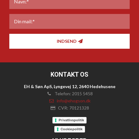
MAIL
*
INDSEND
KONTAKT OS
EH & Søn ApS, Lyngevej 12, 2640 Hedehusene
Telefon: 2015 5458
info@ehogson.dk
CVR: 70121328
Privatlivspolitik
Cookiepolitik